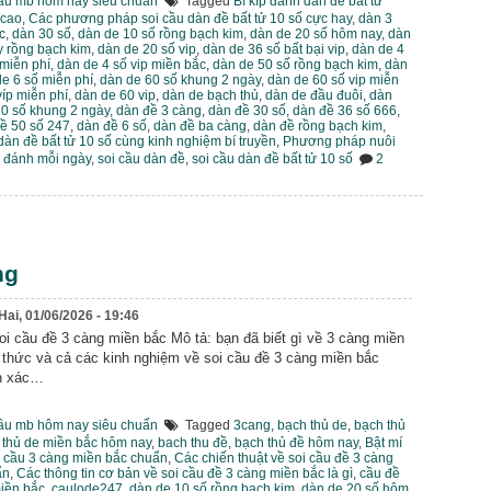
cầu mb hôm nay siêu chuẩn
Tagged
Bí kíp đánh dàn đề bất tử
 cao
,
Các phương pháp soi cầu dàn đề bất tử 10 số cực hay
,
dàn 3
c
,
dàn 30 số
,
dàn de 10 số rồng bạch kim
,
dàn de 20 số hôm nay
,
dàn
y rồng bạch kim
,
dàn de 20 số vip
,
dàn de 36 số bất bại vip
,
dàn de 4
 miễn phí
,
dàn de 4 số vip miền bắc
,
dàn de 50 số rồng bạch kim
,
dàn
e 6 số miễn phí
,
dàn de 60 số khung 2 ngày
,
dàn de 60 số vip miễn
víp miễn phí
,
dàn de 60 vip
,
dàn de bạch thủ
,
dàn de đầu đuôi
,
dàn
20 số khung 2 ngày
,
dàn đề 3 càng
,
dàn đề 30 số
,
dàn đề 36 số 666
,
ề 50 số 247
,
dàn đề 6 số
,
dàn đề ba càng
,
dàn đề rồng bạch kim
,
dàn đề bất tử 10 số cùng kinh nghiệm bí truyền
,
Phương pháp nuôi
ể đánh mỗi ngày
,
soi cầu dàn đề
,
soi cầu dàn đề bất tử 10 số
2
ng
Hai, 01/06/2026 - 19:46
oi cầu đề 3 càng miền bắc Mô tả: bạn đã biết gì về 3 càng miền
thức và cả các kinh nghiệm về soi cầu đề 3 càng miền bắc
n xác…
cầu mb hôm nay siêu chuẩn
Tagged
3cang
,
bạch thủ de
,
bạch thủ
 thủ de miền bắc hôm nay
,
bach thu đề
,
bạch thủ đề hôm nay
,
Bật mí
oi cầu 3 càng miền bắc chuẩn
,
Các chiến thuật về soi cầu đề 3 càng
ẩn
,
Các thông tin cơ bản về soi cầu đề 3 càng miền bắc là gì
,
cầu đề
iền bắc
,
caulode247
,
dàn de 10 số rồng bạch kim
,
dàn de 20 số hôm