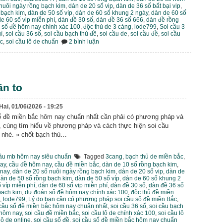
nuôi ngày rồng bạch kim
,
dàn de 20 số vip
,
dàn de 36 số bất bại vip
,
 bạch kim
,
dàn de 50 số víp
,
dàn de 60 số khung 2 ngày
,
dàn de 60 số
e 60 số vip miễn phí
,
dàn đề 30 số
,
dàn đề 36 số 666
,
dàn đề rồng
 số đề hôm nay chính xác 100
,
độc thủ de 3 càng
,
lode799
,
Soi cầu 3
ì
,
soi cầu 36 số
,
soi cầu bạch thủ đề
,
soi cầu de
,
soi cầu đề
,
soi cầu
ở
ắc
,
soi cầu lô de chuẩn
2 bình luận
soi
cầu
đề
3
càng
miền
ăn to
bắc
nếu
sai
Hai, 01/06/2026 - 19:25
bồi
thường
ố đề miền bắc hôm nay chuẩn nhất cần phải có phương pháp và
, cùng tìm hiểu về phương pháp và cách thực hiện soi cầu
y nhé. » chốt bạch thủ…
cầu mb hôm nay siêu chuẩn
Tagged
3cang
,
bạch thủ de miền bắc
,
nay
,
cầu đề hôm nay
,
cầu đề miền bắc
,
dàn de 10 số rồng bạch kim
,
 nay
,
dàn de 20 số nuôi ngày rồng bạch kim
,
dàn de 20 số vip
,
dàn de
àn de 50 số rồng bạch kim
,
dàn de 50 số víp
,
dàn de 60 số khung 2
 víp miễn phí
,
dàn de 60 số vip miễn phí
,
dàn đề 30 số
,
dàn đề 36 số
bạch kim
,
dự đoán số đề hôm nay chính xác 100
,
độc thủ đề miền
,
lode799
,
Lý do bạn cần có phương pháp soi cầu số đề miền Bắc
,
cầu số đề miền bắc hôm nay chuẩn nhất
,
soi cầu 36 số
,
soi cầu bạch
 hôm nay
,
soi cầu đề miền bắc
,
soi cầu lô de chính xác 100
,
soi cầu lô
lô de online
,
soi cầu số đề
,
soi cầu số đề miền bắc hôm nay chuẩn