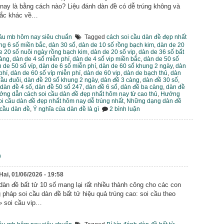
vào
nay là bằng cách nào? Liệu đánh dàn đề có dễ trúng không và
như
mắc khác về…
nước
cầu mb hôm nay siêu chuẩn
Tagged
cách soi cầu dàn đề đẹp nhất
ng 6 số miền bắc
,
dàn 30 số
,
dàn de 10 số rồng bạch kim
,
dàn de 20
e 20 số nuôi ngày rồng bạch kim
,
dàn de 20 số vip
,
dàn de 36 số bất
càng
,
dàn de 4 số miễn phí
,
dàn de 4 số vip miền bắc
,
dàn de 50 số
 de 50 số víp
,
dàn de 6 số miễn phí
,
dàn de 60 số khung 2 ngày
,
dàn
phí
,
dàn de 60 số víp miễn phí
,
dàn de 60 vip
,
dàn de bạch thủ
,
dàn
ầu đuôi
,
dàn đề 20 số khung 2 ngày
,
dàn đề 3 càng
,
dàn đề 30 số
,
dàn đề 4 số
,
dàn đề 50 số 247
,
dàn đề 6 số
,
dàn đề ba càng
,
dàn đề
ng dẫn cách soi cầu dàn đề đẹp nhất hôm nay từ cao thủ
,
Hướng
oi cầu dàn đề đẹp nhất hôm nay dễ trúng nhất
,
Những dạng dàn đề
ở
 cầu dàn đề
,
Ý nghĩa của dàn đề là gì
2 bình luận
cách
soi
cầu
dàn
đề
đẹp
p
nhất
hôm
nay
Hai, 01/06/2026 - 19:58
theo
là
dàn đề bất tử 10 số mang lại rất nhiều thành công cho các con
ăn
pháp soi cầu dàn đề bất tử hiệu quả trúng cao: soi cầu theo
» soi cầu vip…