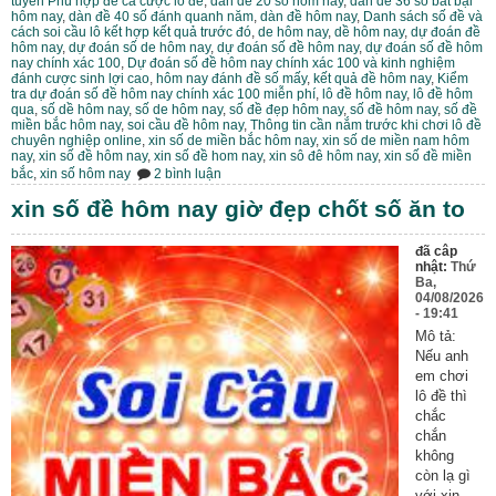
tuyến Phù hợp để cá cược lô đề
,
dàn de 20 số hôm nay
,
dàn de 36 số bất bại
hôm nay
,
dàn đề 40 số đánh quanh năm
,
dàn đề hôm nay
,
Danh sách số đề và
cách soi cầu lô kết hợp kết quả trước đó
,
de hôm nay
,
dề hôm nay
,
dự đoán đề
hôm nay
,
dự đoán số de hôm nay
,
dự đoán số đề hôm nay
,
dự đoán số đề hôm
nay chính xác 100
,
Dự đoán số đề hôm nay chính xác 100 và kinh nghiệm
đánh cược sinh lợi cao
,
hôm nay đánh đề số mấy
,
kết quả đề hôm nay
,
Kiểm
tra dự đoán số đề hôm nay chính xác 100 miễn phí
,
lô đề hôm nay
,
lô đề hôm
qua
,
số dề hôm nay
,
số de hôm nay
,
số đề đẹp hôm nay
,
số đề hôm nay
,
số đề
miền bắc hôm nay
,
soi cầu đề hôm nay
,
Thông tin cần nắm trước khi chơi lô đề
chuyên nghiệp online
,
xin số de miền bắc hôm nay
,
xin số de miền nam hôm
nay
,
xin số đề hôm nay
,
xin số đề hom nay
,
xin sô đê hôm nay
,
xin số đề miền
ở
bắc
,
xin số hôm nay
2 bình luận
dự
đoán
xin số đề hôm nay giờ đẹp chốt số ăn to
số
đề
hôm
đã câp
nay
nhật:
Thứ
chính
Ba,
xác
04/08/2026
100
- 19:41
dinh
Mô tả:
tiền
Nếu anh
về
nhà
em chơi
lô đề thì
chắc
chắn
không
còn lạ gì
với xin