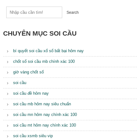
cầu
số
đề
Search
miền
bắc
hôm
nay
CHUYÊN MỤC SOI CẦU
chuẩn
nhất
ăn
to
bí quyết soi cầu xổ số bất bại hôm nay
chốt số soi cầu mb chính xác 100
giờ vàng chốt số
soi cầu
soi cầu đề hôm nay
soi cầu mb hôm nay siêu chuẩn
soi cầu mn hôm nay chính xác 100
soi cầu mt hôm nay chính xác 100
soi cầu xsmb siêu vip