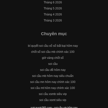
Tháng 6 2026
Tháng 5 2026
Tháng 4 2026
Tháng 3 2026
Chuyên mục
bí quyết soi cầu xổ số bất bại hôm nay
chốt số soi cầu mb chính xác 100
giờ vàng chốt số
soi cầu
soi cầu đề hôm nay
soi cầu mb hôm nay siêu chuẩn
soi cầu mn hôm nay chính xác 100
soi cầu mt hôm nay chính xác 100
soi cầu xsmb siêu vip
soi cầu xsmt siêu vip
soicauvip365.com - soi cầu vip hôm nay