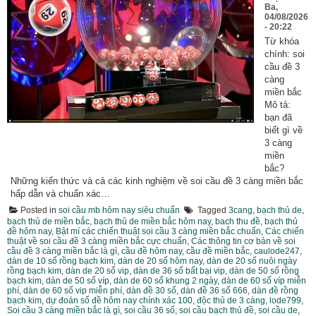
Ba,
04/08/2026
- 20:22
Từ khóa
chính: soi
cầu đề 3
càng
miền bắc
Mô tả:
bạn đã
biết gì về
3 càng
miền
bắc?
Những kiến thức và cả các kinh nghiệm về soi cầu đề 3 càng miền bắc
hấp dẫn và chuẩn xác…
Posted in
soi cầu mb hôm nay siêu chuẩn
Tagged
3cang
,
bạch thủ de
,
bạch thủ de miền bắc
,
bạch thủ de miền bắc hôm nay
,
bach thu đề
,
bạch thủ
đề hôm nay
,
Bật mí các chiến thuật soi cầu 3 càng miền bắc chuẩn
,
Các chiến
thuật về soi cầu đề 3 càng miền bắc cực chuẩn
,
Các thông tin cơ bản về soi
cầu đề 3 càng miền bắc là gì
,
cầu đề hôm nay
,
cầu đề miền bắc
,
caulode247
,
dàn de 10 số rồng bạch kim
,
dàn de 20 số hôm nay
,
dàn de 20 số nuôi ngày
rồng bạch kim
,
dàn de 20 số vip
,
dàn de 36 số bất bại vip
,
dàn de 50 số rồng
bạch kim
,
dàn de 50 số víp
,
dàn de 60 số khung 2 ngày
,
dàn de 60 số víp miễn
phí
,
dàn de 60 số vip miễn phí
,
dàn đề 30 số
,
dàn đề 36 số 666
,
dàn đề rồng
bạch kim
,
dự đoán số đề hôm nay chính xác 100
,
độc thủ de 3 càng
,
lode799
,
Soi cầu 3 càng miền bắc là gì
,
soi cầu 36 số
,
soi cầu bạch thủ đề
,
soi cầu de
,