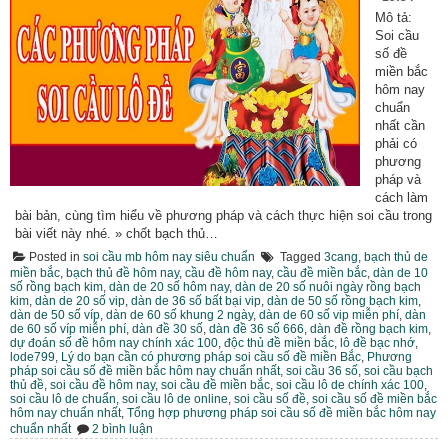
Mô tả:
Soi cầu
số đề
miền bắc
hôm nay
chuẩn
nhất cần
phải có
phương
pháp và
cách làm
bài bản, cùng tìm hiểu về phương pháp và cách thực hiện soi cầu trong
bài viết này nhé. » chốt bạch thủ…
Posted in
soi cầu mb hôm nay siêu chuẩn
Tagged
3cang
,
bạch thủ de
miền bắc
,
bạch thủ đề hôm nay
,
cầu đề hôm nay
,
cầu đề miền bắc
,
dàn de 10
số rồng bạch kim
,
dàn de 20 số hôm nay
,
dàn de 20 số nuôi ngày rồng bạch
kim
,
dàn de 20 số vip
,
dàn de 36 số bất bại vip
,
dàn de 50 số rồng bạch kim
,
dàn de 50 số víp
,
dàn de 60 số khung 2 ngày
,
dàn de 60 số vip miễn phí
,
dàn
de 60 số víp miễn phí
,
dàn đề 30 số
,
dàn đề 36 số 666
,
dàn đề rồng bạch kim
,
dự đoán số đề hôm nay chính xác 100
,
độc thủ đề miền bắc
,
lô đề bạc nhớ
,
lode799
,
Lý do bạn cần có phương pháp soi cầu số đề miền Bắc
,
Phương
pháp soi cầu số đề miền bắc hôm nay chuẩn nhất
,
soi cầu 36 số
,
soi cầu bạch
thủ đề
,
soi cầu đề hôm nay
,
soi cầu đề miền bắc
,
soi cầu lô de chính xác 100
,
soi cầu lô de chuẩn
,
soi cầu lô de online
,
soi cầu số đề
,
soi cầu số đề miền bắc
hôm nay chuẩn nhất
,
Tổng hợp phương pháp soi cầu số đề miền bắc hôm nay
ở
chuẩn nhất
2 bình luận
soi