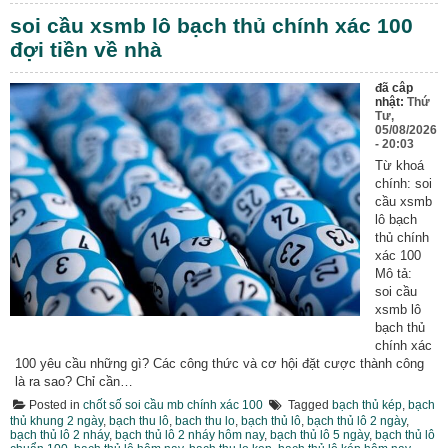
cách
đánh
soi cầu xsmb lô bạch thủ chính xác 100
bạch
đợi tiền về nhà
thủ
lô
chắc
đã câp
ăn
nhật:
Thứ
nhất
Tư,
soi
05/08/2026
phải
- 20:03
chuẩn
Từ khoá
chính: soi
cầu xsmb
lô bạch
thủ chính
xác 100
Mô tả:
soi cầu
xsmb lô
bạch thủ
chính xác
100 yêu cầu những gì? Các công thức và cơ hội đặt cược thành công
là ra sao? Chỉ cần…
Posted in
chốt số soi cầu mb chính xác 100
Tagged
bạch thủ kép
,
bạch
thủ khung 2 ngày
,
bạch thu lô
,
bach thu lo
,
bạch thủ lô
,
bạch thủ lô 2 ngày
,
bạch thủ lô 2 nháy
,
bạch thủ lô 2 nháy hôm nay
,
bạch thủ lô 5 ngày
,
bạch thủ lô