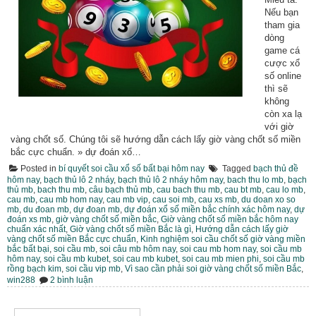
Nếu bạn
tham gia
dòng
game cá
cược xổ
số online
thì sẽ
không
còn xa lạ
với giờ
vàng chốt số. Chúng tôi sẽ hướng dẫn cách lấy giờ vàng chốt số miền
bắc cực chuẩn. » dự đoán xổ…
Posted in
bí quyết soi cầu xổ số bất bại hôm nay
Tagged
bạch thủ đề
hôm nay
,
bạch thủ lô 2 nháy
,
bạch thủ lô 2 nháy hôm nay
,
bach thu lo mb
,
bạch
thủ mb
,
bach thu mb
,
câu bạch thủ mb
,
cau bach thu mb
,
cau bt mb
,
cau lo mb
,
cau mb
,
cau mb hom nay
,
cau mb vip
,
cau soi mb
,
cau xs mb
,
du doan xo so
mb
,
du đoan mb
,
dự đoan mb
,
dự đoán xổ số miền bắc chính xác hôm nay
,
dự
đoán xs mb
,
giờ vàng chốt số miền bắc
,
Giờ vàng chốt số miền bắc hôm nay
chuẩn xác nhất
,
Giờ vàng chốt số miền Bắc là gì
,
Hướng dẫn cách lấy giờ
vàng chốt số miền Bắc cực chuẩn
,
Kinh nghiệm soi cầu chốt số giờ vàng miền
bắc bất bại
,
soi cầu mb
,
soi câu mb hôm nay
,
soi cau mb hom nay
,
soi cầu mb
hôm nay
,
soi cầu mb kubet
,
soi cau mb kubet
,
soi cau mb mien phi
,
soi cầu mb
rồng bạch kim
,
soi cầu vip mb
,
Vì sao cần phải soi giờ vàng chốt số miền Bắc
,
ở
win288
2 bình luận
giờ
vàng
chốt