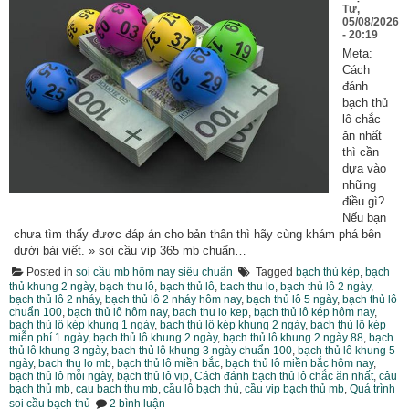
Tư,
05/08/2026
- 20:19
Meta:
Cách
đánh
bạch thủ
lô chắc
ăn nhất
thì cần
dựa vào
những
điều gì?
Nếu bạn
chưa tìm thấy được đáp án cho bản thân thì hãy cùng khám phá bên
dưới bài viết. » soi cầu vip 365 mb chuẩn…
Posted in
soi cầu mb hôm nay siêu chuẩn
Tagged
bạch thủ kép
,
bạch
thủ khung 2 ngày
,
bạch thu lô
,
bạch thủ lô
,
bach thu lo
,
bạch thủ lô 2 ngày
,
bạch thủ lô 2 nháy
,
bạch thủ lô 2 nháy hôm nay
,
bạch thủ lô 5 ngày
,
bạch thủ lô
chuẩn 100
,
bạch thủ lô hôm nay
,
bach thu lo kep
,
bạch thủ lô kép hôm nay
,
bạch thủ lô kép khung 1 ngày
,
bạch thủ lô kép khung 2 ngày
,
bạch thủ lô kép
miễn phí 1 ngày
,
bạch thủ lô khung 2 ngày
,
bạch thủ lô khung 2 ngày 88
,
bạch
thủ lô khung 3 ngày
,
bạch thủ lô khung 3 ngày chuẩn 100
,
bạch thủ lô khung 5
ngày
,
bach thu lo mb
,
bạch thủ lô miền bắc
,
bạch thủ lô miền bắc hôm nay
,
bạch thủ lô mỗi ngày
,
bạch thủ lô vip
,
Cách đánh bạch thủ lô chắc ăn nhất
,
câu
bạch thủ mb
,
cau bach thu mb
,
cầu lô bạch thủ
,
cầu vip bạch thủ mb
,
Quá trình
ở
soi cầu bạch thủ
2 bình luận