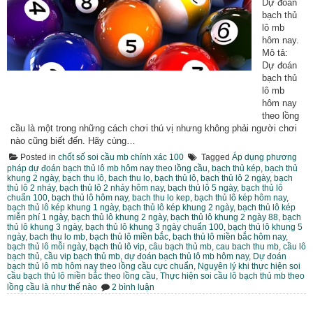
Dự đoán
bạch thủ
lô mb
hôm nay.
Mô tả:
Dự đoán
bạch thủ
lô mb
hôm nay
theo lồng
cầu là một trong những cách chơi thú vị nhưng không phải người chơi
nào cũng biết đến. Hãy cùng…
Posted in
chốt số soi cầu mb chính xác 100
Tagged
Áp dụng phương
pháp dự đoán bạch thủ lô mb hôm nay theo lồng cầu
,
bạch thủ kép
,
bạch thủ
khung 2 ngày
,
bạch thu lô
,
bach thu lo
,
bạch thủ lô
,
bạch thủ lô 2 ngày
,
bạch
thủ lô 2 nháy
,
bạch thủ lô 2 nháy hôm nay
,
bạch thủ lô 5 ngày
,
bạch thủ lô
chuẩn 100
,
bạch thủ lô hôm nay
,
bach thu lo kep
,
bạch thủ lô kép hôm nay
,
bạch thủ lô kép khung 1 ngày
,
bạch thủ lô kép khung 2 ngày
,
bạch thủ lô kép
miễn phí 1 ngày
,
bạch thủ lô khung 2 ngày
,
bạch thủ lô khung 2 ngày 88
,
bạch
thủ lô khung 3 ngày
,
bạch thủ lô khung 3 ngày chuẩn 100
,
bạch thủ lô khung 5
ngày
,
bach thu lo mb
,
bạch thủ lô miền bắc
,
bạch thủ lô miền bắc hôm nay
,
bạch thủ lô mỗi ngày
,
bạch thủ lô vip
,
câu bạch thủ mb
,
cau bach thu mb
,
cầu lô
bạch thủ
,
cầu vip bạch thủ mb
,
dự đoán bạch thủ lô mb hôm nay
,
Dự đoán
bạch thủ lô mb hôm nay theo lồng cầu cực chuẩn
,
Nguyên lý khi thực hiện soi
cầu bạch thủ lô miền bắc theo lồng cầu
,
Thực hiện soi cầu lô bạch thủ mb theo
ở
lồng cầu là như thế nào
2 bình luận
dự
đoán