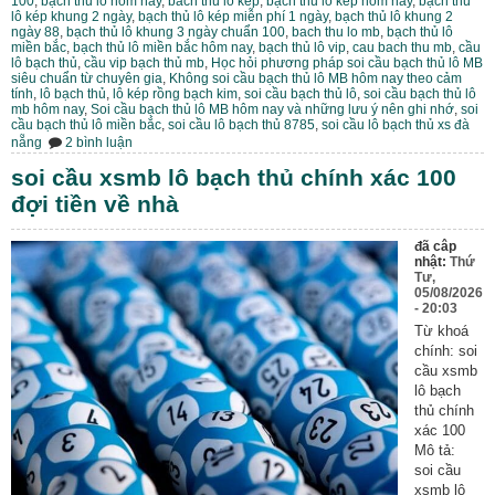
100
,
bạch thủ lô hôm nay
,
bach thu lo kep
,
bạch thủ lô kép hôm nay
,
bạch thủ
lô kép khung 2 ngày
,
bạch thủ lô kép miễn phí 1 ngày
,
bạch thủ lô khung 2
ngày 88
,
bạch thủ lô khung 3 ngày chuẩn 100
,
bach thu lo mb
,
bạch thủ lô
miền bắc
,
bạch thủ lô miền bắc hôm nay
,
bạch thủ lô vip
,
cau bach thu mb
,
cầu
lô bạch thủ
,
cầu vip bạch thủ mb
,
Học hỏi phương pháp soi cầu bạch thủ lô MB
siêu chuẩn từ chuyên gia
,
Không soi cầu bạch thủ lô MB hôm nay theo cảm
tính
,
lô bạch thủ
,
lô kép rồng bạch kim
,
soi cầu bạch thủ lô
,
soi cầu bạch thủ lô
mb hôm nay
,
Soi cầu bạch thủ lô MB hôm nay và những lưu ý nên ghi nhớ
,
soi
cầu bạch thủ lô miền bắc
,
soi cầu lô bạch thủ 8785
,
soi cầu lô bạch thủ xs đà
ở
nẵng
2 bình luận
soi
cầu
soi cầu xsmb lô bạch thủ chính xác 100
bạch
đợi tiền về nhà
thủ
lô
mb
đã câp
hôm
nhật:
Thứ
nay
Tư,
mật
05/08/2026
báo
- 20:03
trường
quay
Từ khoá
chính: soi
cầu xsmb
lô bạch
thủ chính
xác 100
Mô tả:
soi cầu
xsmb lô