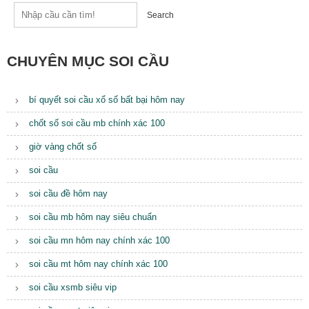
bạch
thủ
Search
lô
mb
hôm
nay
CHUYÊN MỤC SOI CẦU
theo
là
thắng
lớn
bí quyết soi cầu xổ số bất bại hôm nay
chốt số soi cầu mb chính xác 100
giờ vàng chốt số
soi cầu
soi cầu đề hôm nay
soi cầu mb hôm nay siêu chuẩn
soi cầu mn hôm nay chính xác 100
soi cầu mt hôm nay chính xác 100
soi cầu xsmb siêu vip