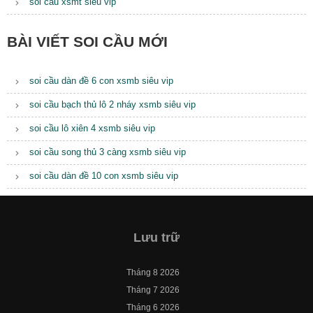
soi cầu xsmt siêu vip
BÀI VIẾT SOI CẦU MỚI
soi cầu dàn đề 6 con xsmb siêu vip
soi cầu bạch thủ lô 2 nháy xsmb siêu vip
soi cầu lô xiên 4 xsmb siêu vip
soi cầu song thủ 3 càng xsmb siêu vip
soi cầu dàn đề 10 con xsmb siêu vip
Lưu trữ
Tháng 8 2026
Tháng 7 2026
Tháng 6 2026