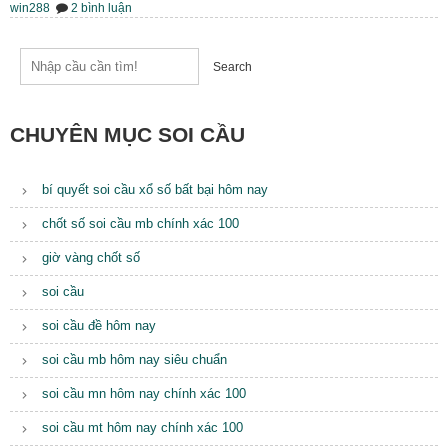
ở
win288
2 bình luận
giờ
vàng
chốt
số
Search
miền
bắc
tiền
về
CHUYÊN MỤC SOI CẦU
đầy
nhà
bí quyết soi cầu xổ số bất bại hôm nay
chốt số soi cầu mb chính xác 100
giờ vàng chốt số
soi cầu
soi cầu đề hôm nay
soi cầu mb hôm nay siêu chuẩn
soi cầu mn hôm nay chính xác 100
soi cầu mt hôm nay chính xác 100