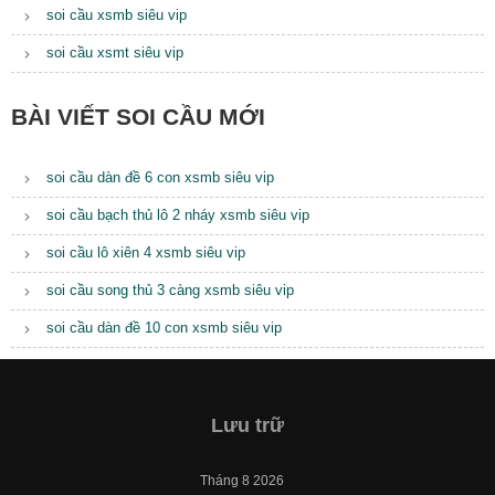
soi cầu xsmb siêu vip
soi cầu xsmt siêu vip
BÀI VIẾT SOI CẦU MỚI
soi cầu dàn đề 6 con xsmb siêu vip
soi cầu bạch thủ lô 2 nháy xsmb siêu vip
soi cầu lô xiên 4 xsmb siêu vip
soi cầu song thủ 3 càng xsmb siêu vip
soi cầu dàn đề 10 con xsmb siêu vip
Lưu trữ
Tháng 8 2026