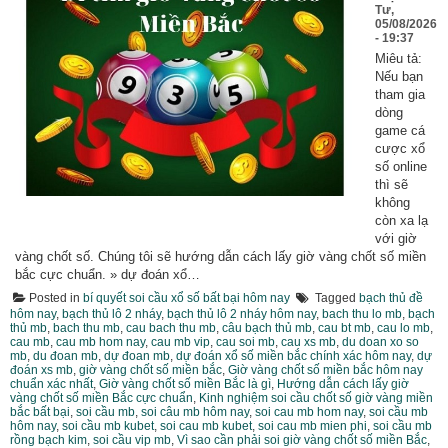
Tư,
05/08/2026
- 19:37
Miêu tả:
Nếu bạn
tham gia
dòng
game cá
cược xổ
số online
thì sẽ
không
còn xa lạ
với giờ
vàng chốt số. Chúng tôi sẽ hướng dẫn cách lấy giờ vàng chốt số miền
bắc cực chuẩn. » dự đoán xổ…
Posted in
bí quyết soi cầu xổ số bất bại hôm nay
Tagged
bạch thủ đề
hôm nay
,
bạch thủ lô 2 nháy
,
bạch thủ lô 2 nháy hôm nay
,
bach thu lo mb
,
bạch
thủ mb
,
bach thu mb
,
cau bach thu mb
,
câu bạch thủ mb
,
cau bt mb
,
cau lo mb
,
cau mb
,
cau mb hom nay
,
cau mb vip
,
cau soi mb
,
cau xs mb
,
du doan xo so
mb
,
du đoan mb
,
dự đoan mb
,
dự đoán xổ số miền bắc chính xác hôm nay
,
dự
đoán xs mb
,
giờ vàng chốt số miền bắc
,
Giờ vàng chốt số miền bắc hôm nay
chuẩn xác nhất
,
Giờ vàng chốt số miền Bắc là gì
,
Hướng dẫn cách lấy giờ
vàng chốt số miền Bắc cực chuẩn
,
Kinh nghiệm soi cầu chốt số giờ vàng miền
bắc bất bại
,
soi cầu mb
,
soi câu mb hôm nay
,
soi cau mb hom nay
,
soi cầu mb
hôm nay
,
soi cầu mb kubet
,
soi cau mb kubet
,
soi cau mb mien phi
,
soi cầu mb
rồng bạch kim
,
soi cầu vip mb
,
Vì sao cần phải soi giờ vàng chốt số miền Bắc
,