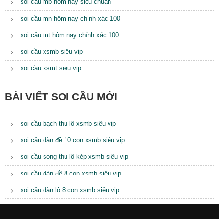
soi cầu mb hôm nay siêu chuẩn
soi cầu mn hôm nay chính xác 100
soi cầu mt hôm nay chính xác 100
soi cầu xsmb siêu vip
soi cầu xsmt siêu vip
BÀI VIẾT SOI CẦU MỚI
soi cầu bạch thủ lô xsmb siêu vip
soi cầu dàn đề 10 con xsmb siêu vip
soi cầu song thủ lô kép xsmb siêu vip
soi cầu dàn đề 8 con xsmb siêu vip
soi cầu dàn lô 8 con xsmb siêu vip