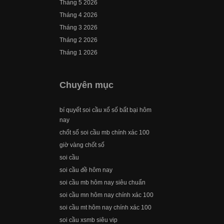
Tháng 5 2026
Tháng 4 2026
Tháng 3 2026
Tháng 2 2026
Tháng 1 2026
Chuyên mục
bí quyết soi cầu xổ số bất bại hôm
nay
chốt số soi cầu mb chính xác 100
giờ vàng chốt số
soi cầu
soi cầu đề hôm nay
soi cầu mb hôm nay siêu chuẩn
soi cầu mn hôm nay chính xác 100
soi cầu mt hôm nay chính xác 100
soi cầu xsmb siêu vip