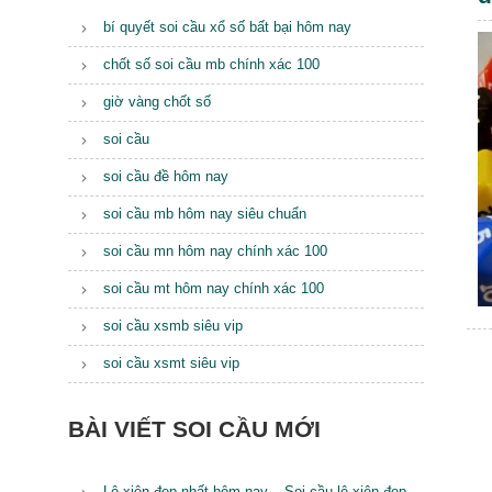
bí quyết soi cầu xổ số bất bại hôm nay
chốt số soi cầu mb chính xác 100
giờ vàng chốt số
soi cầu
soi cầu đề hôm nay
soi cầu mb hôm nay siêu chuẩn
soi cầu mn hôm nay chính xác 100
soi cầu mt hôm nay chính xác 100
soi cầu xsmb siêu vip
soi cầu xsmt siêu vip
BÀI VIẾT SOI CẦU MỚI
Lô xiên đẹp nhất hôm nay – Soi cầu lô xiên đẹp