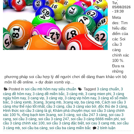
Tư,
05/08/2026
- 19:30
Meta
des: Tìm
hiểu đặc
điểm của
các Soi
cầu 3
càng
chính xác
100 %.
Đưa ra
những
phương pháp soi cầu hợp lý để người chơi dễ dàng tham khảo với bộ
môn lô đề online. » dự đoán xsmb vip…
Posted in
soi cầu mb hôm nay siêu chuẩn
Tagged
3 càng chuẩn
,
3
càng đề hôm nay
,
3 càng đề miền bắc
,
3 càng mb
,
3 cang mien phi
,
3 càng
ngày hôm nay
,
3 cang vip
,
3 càng vip
,
3 càng vip hôm nay
,
3 càng xổ số miền
bắc
,
3 càng xsmb
,
3cang
,
3cang mb
,
3cang vip
,
ba càng mb
,
Cách soi cầu 3
càng như thế nào tốt nhất
,
cầu 3 càng
,
cầu 3 càng vào bờ
,
độc thủ de 3 càng
,
Hình thức soi cầu 3 càng là gì
,
Khám phá chuyên mục soi cầu 3 càng chính
xác 100 %
,
rồng bạch kim 3cang
,
soi 3 càng
,
soi cầu 247 3 càng
,
soi cau 3
cang
,
soi cầu 3 càng
,
soi cầu 3 càng 247
,
soi cầu 3 càng 6666 miễn phí
,
soi
cầu 3 càng chính xác 100
,
soi cầu 3 càng đặc biệt
,
soi cau 3 cang mb
,
soi cầu
ở
3 càng mb
,
soi cầu ba càng
,
soi cầu ba càng miền bắc
2 bình luận
soi