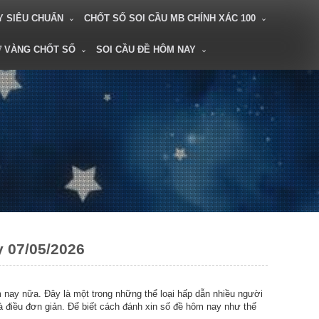
Y SIÊU CHUẨN
CHỐT SỐ SOI CẦU MB CHÍNH XÁC 100
Ờ VÀNG CHỐT SỐ
SOI CẦU ĐỀ HÔM NAY
y 07/05/2026
m nay nữa. Đây là một trong những thể loại hấp dẫn nhiều người
là điều đơn giản. Để biết cách đánh xin số đề hôm nay như thế