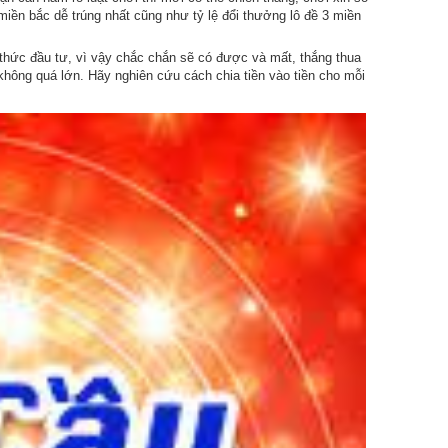
miền bắc dễ trúng nhất cũng như tỷ lệ đổi thưởng lô đề 3 miền
 thức đầu tư, vì vậy chắc chắn sẽ có được và mất, thắng thua
ẽ không quá lớn. Hãy nghiên cứu cách chia tiền vào tiền cho mỗi