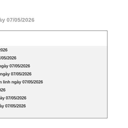
ày 07/05/2026
2026
/05/2026
ngày 07/05/2026
 ngày 07/05/2026
 linh ngày 07/05/2026
026
ày 07/05/2026
ày 07/05/2026