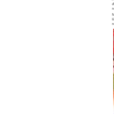
đ
n
N
l
n