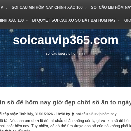
IP
SOI CẦU MN HÔM NAY CHÍNH XÁC 100
SOI CẦU MB HÔM NA
ÍNH XÁC 100
BÍ QUYẾT SOI CẦU XỔ SỐ BẤT BẠI HÔM NAY
GI
soicauvip365.com
soi cầu siêu víp hôm nay
in số đề hôm nay giờ đẹp chốt số ăn to ngà
ã câp nhật:
Thứ Bảy, 31/01/2026 - 18:58
by
soi cầu siêu víp hôm nay
ô tả: Nếu anh em chơi lô đề thì chắc chắn không còn lạ gì với xin số đề hô
hơi nhất hiện nay. Tuy nhiên, để có thể tìm được con số của nó không phải 