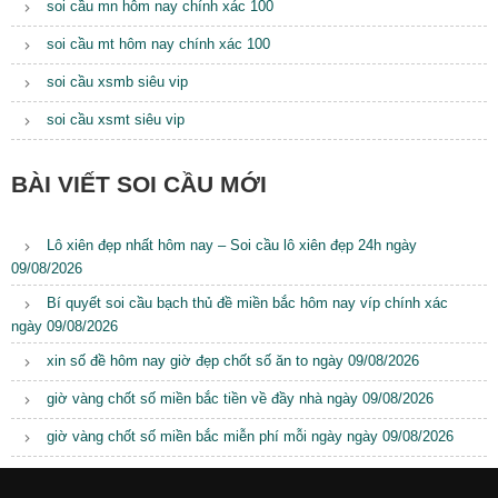
soi cầu mn hôm nay chính xác 100
soi cầu mt hôm nay chính xác 100
soi cầu xsmb siêu vip
soi cầu xsmt siêu vip
BÀI VIẾT SOI CẦU MỚI
Lô xiên đẹp nhất hôm nay – Soi cầu lô xiên đẹp 24h ngày
09/08/2026
Bí quyết soi cầu bạch thủ đề miền bắc hôm nay víp chính xác
ngày 09/08/2026
xin số đề hôm nay giờ đẹp chốt số ăn to ngày 09/08/2026
giờ vàng chốt số miền bắc tiền về đầy nhà ngày 09/08/2026
giờ vàng chốt số miền bắc miễn phí mỗi ngày ngày 09/08/2026