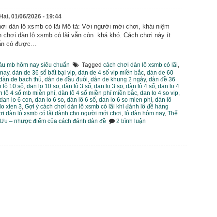
Hai, 01/06/2026 - 19:44
ơi dàn lô xsmb có lãi Mô tả: Với người mới chơi, khái niệm
h chơi dàn lô xsmb có lãi vẫn còn khá khó. Cách chơi này ít
vẫn có được…
cầu mb hôm nay siêu chuẩn
Tagged
cách chơi dàn lô xsmb có lãi
,
 nay
,
dàn de 36 số bất bại vip
,
dàn de 4 số vip miền bắc
,
dàn de 60
dàn de bạch thủ
,
dàn de đầu đuôi
,
dàn de khung 2 ngày
,
dàn đề 36
 lô 10 số
,
dan lo 10 so
,
dàn lô 3 số
,
dan lo 3 so
,
dàn lô 4 số
,
dan lo 4
n lô 4 số mb miễn phí
,
dàn lô 4 số miền phí miền bắc
,
dan lo 4 so vip
,
dan lo 6 con
,
dan lo 6 so
,
dàn lô 6 số
,
dan lo 6 so mien phi
,
dàn lô
lo xien 3
,
Gợi ý cách chơi dàn lô xsmb có lãi khi đánh lô đề hàng
i dàn lô xsmb có lãi dành cho người mới chơi
,
lô dàn hôm nay
,
Thế
ở
Ưu – nhược điểm của cách đánh dàn đề
2 bình luận
cách
chơi
dàn
lô
xsmb
có
lãi
đánh
bại
chủ
lô