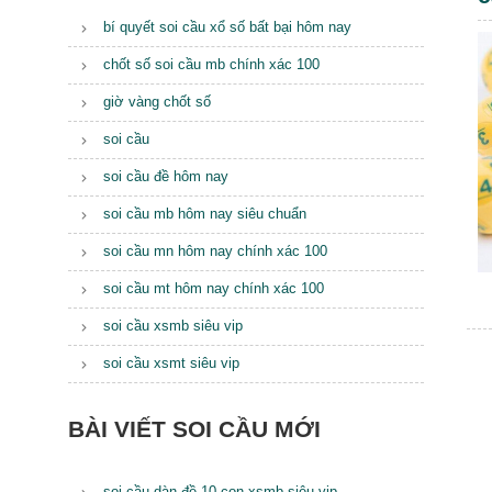
bí quyết soi cầu xổ số bất bại hôm nay
chốt số soi cầu mb chính xác 100
giờ vàng chốt số
soi cầu
soi cầu đề hôm nay
soi cầu mb hôm nay siêu chuẩn
soi cầu mn hôm nay chính xác 100
soi cầu mt hôm nay chính xác 100
soi cầu xsmb siêu vip
soi cầu xsmt siêu vip
BÀI VIẾT SOI CẦU MỚI
soi cầu dàn đề 10 con xsmb siêu vip