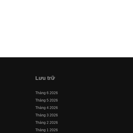
Lưu trữ
Tháng 6 2026
Tháng 5 2026
Tháng 4 2026
Tháng 3 2026
Tháng 2 2026
Tháng 1 2026