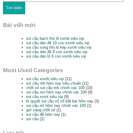
cho:
Bài viết mới
soi cầu bạch thủ lô xsmb siêu vip
soi cầu dàn đề 10 con xsmb siêu vip
soi cầu song thủ lô kép xsmb siêu vip
soi cầu dàn đề 8 con xsmb siêu vip
soi cầu dàn lô 8 con xsmb siêu vip
Most Used Categories
soi cầu xsmb siêu vip
(21)
soi cầu mb hôm nay siêu chuẩn
(11)
chốt số soi cầu mb chính xác 100
(10)
soi cầu mn hôm nay chính xác 100
(9)
soi cầu xsmt siêu vip
(9)
bí quyết soi cầu xổ số bất bại hôm nay
(3)
soi cầu mt hôm nay chính xác 100
(1)
giờ vàng chốt số
(1)
soi cầu đề hôm nay
(1)
soi cầu
(1)
Lưu trữ