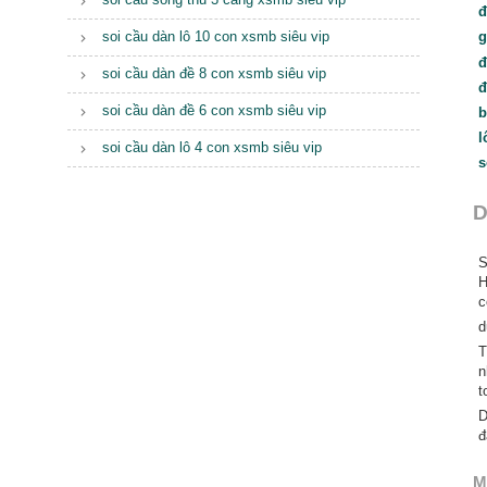
đ
soi cầu dàn lô 10 con xsmb siêu vip
g
đ
soi cầu dàn đề 8 con xsmb siêu vip
đ
soi cầu dàn đề 6 con xsmb siêu vip
b
l
soi cầu dàn lô 4 con xsmb siêu vip
s
D
S
H
c
d
T
n
t
D
đ
M