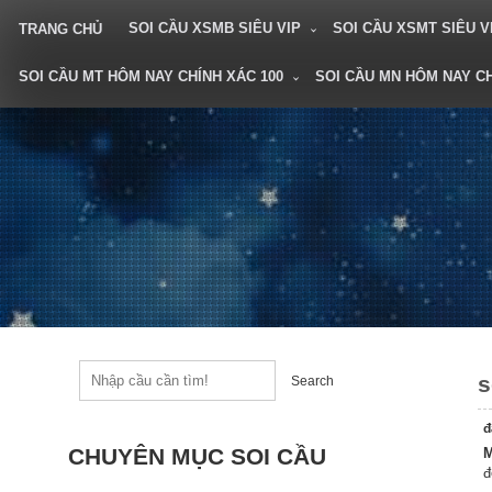
Skip
to
SOI CẦU XSMB SIÊU VIP
SOI CẦU XSMT SIÊU V
TRANG CHỦ
content
SOI CẦU MT HÔM NAY CHÍNH XÁC 100
SOI CẦU MN HÔM NAY CH
s
Search
đ
CHUYÊN MỤC SOI CẦU
M
đ