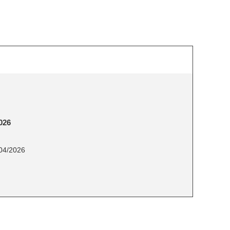
026
/04/2026