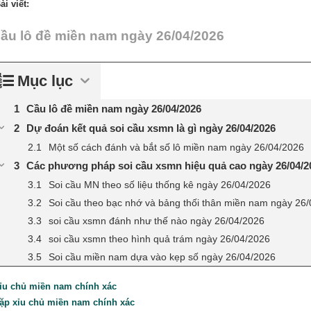
ài viết:
ầu lô đề miền nam ngày 26/04/2026
Mục lục
Cầu lô đề miền nam ngày 26/04/2026
Dự đoán kết quả soi cầu xsmn là gì ngày 26/04/2026
Một số cách đánh và bắt số lô miền nam ngày 26/04/2026
Các phương pháp soi cầu xsmn hiệu quả cao ngày 26/04/2
Soi cầu MN theo số liệu thống kê ngày 26/04/2026
Soi cầu theo bạc nhớ và bảng thối thân miền nam ngày 26
soi cầu xsmn đánh như thế nào ngày 26/04/2026
soi cầu xsmn theo hình quả trám ngày 26/04/2026
Soi cầu miền nam dựa vào kẹp số ngày 26/04/2026
ỉu chủ miền nam chính xác
ặp xỉu chủ miền nam chính xác