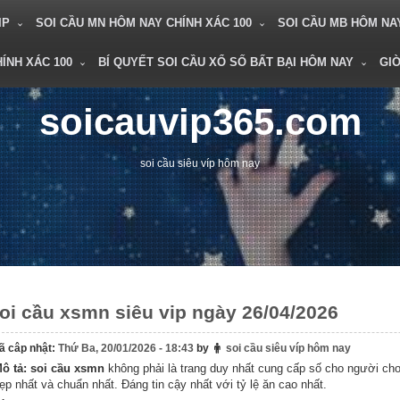
IP
SOI CẦU MN HÔM NAY CHÍNH XÁC 100
SOI CẦU MB HÔM NA
ÍNH XÁC 100
BÍ QUYẾT SOI CẦU XỔ SỐ BẤT BẠI HÔM NAY
GI
soicauvip365.com
soi cầu siêu víp hôm nay
oi cầu xsmn siêu vip ngày 26/04/2026
ã câp nhật:
Thứ Ba, 20/01/2026 - 18:43
by
soi cầu siêu víp hôm nay
ô tả: soi cầu xsmn
không phải là trang duy nhất cung cấp số cho người chơi
ẹp nhất và chuẩn nhất. Đáng tin cậy nhất với tỷ lệ ăn cao nhất.