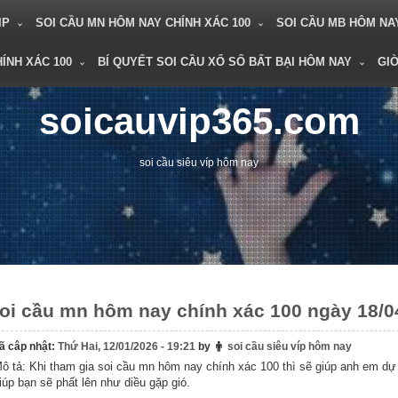
IP
SOI CẦU MN HÔM NAY CHÍNH XÁC 100
SOI CẦU MB HÔM NA
ÍNH XÁC 100
BÍ QUYẾT SOI CẦU XỔ SỐ BẤT BẠI HÔM NAY
GI
soicauvip365.com
soi cầu siêu víp hôm nay
oi cầu mn hôm nay chính xác 100 ngày 18/0
ã câp nhật:
Thứ Hai, 12/01/2026 - 19:21
by
soi cầu siêu víp hôm nay
ô tả: Khi tham gia soi cầu mn hôm nay chính xác 100 thì sẽ giúp anh em dự 
iúp bạn sẽ phất lên như diều gặp gió.