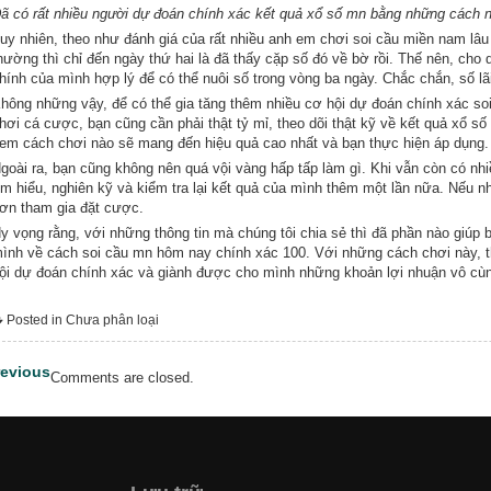
ã có rất nhiều người dự đoán chính xác kết quả xổ số mn bằng những cách n
uy nhiên, theo như đánh giá của rất nhiều anh em chơi soi cầu miền nam lâ
hường thì chỉ đến ngày thứ hai là đã thấy cặp số đó về bờ rồi. Thế nên, cho 
hính của mình hợp lý để có thể nuôi số trong vòng ba ngày. Chắc chắn, số l
hông những vậy, để có thể gia tăng thêm nhiều cơ hội dự đoán chính xác soi
hơi cá cược, bạn cũng cần phải thật tỷ mỉ, theo dõi thật kỹ về kết quả xổ 
em cách chơi nào sẽ mang đến hiệu quả cao nhất và bạn thực hiện áp dụng.
goài ra, bạn cũng không nên quá vội vàng hấp tấp làm gì. Khi vẫn còn có nhi
ìm hiểu, nghiên kỹ và kiểm tra lại kết quả của mình thêm một lần nữa. Nếu như 
ơn tham gia đặt cược.
y vọng rằng, với những thông tin mà chúng tôi chia sẻ thì đã phần nào giúp
ình về cách soi cầu mn hôm nay chính xác 100. Với những cách chơi này, t
ội dự đoán chính xác và giành được cho mình những khoản lợi nhuận vô cù
Posted in Chưa phân loại
evious
Comments are closed.