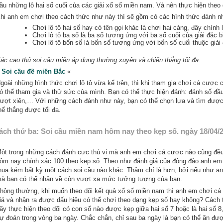
ầu những lô hai số cuối của các giải xổ số miền nam. Và nên thực hiện theo 
hi anh em chơi theo cách thức như này thì sẽ gồm có các hình thức đánh n
Chơi lô tô hai số hay có tên gọi khác là chơi hai càng, đây chính l
Chơi lô tô ba số là ba số tương ứng với ba số cuối của giải đặc bi
Chơi lô tô bốn số là bốn số tương ứng với bốn số cuối thuộc giải 
ác cao thủ soi cầu miền áp dụng thường xuyên và chiến thắng tối đa.
»
Soi cầu đề miền Bắc
«
goài những hình thức chơi lô tô vừa kể trên, thì khi tham gia chơi cá cược 
ó thể tham gia và thử sức của mình. Bạn có thể thực hiện đánh: đánh số đầu,
rượt xiên,… Với những cách đánh như này, bạn có thể chọn lựa và tìm đượ
hể thắng được tối đa.
ách thứ ba: Soi cầu miền nam hôm nay theo kẹp số. ngày 18/04/
ột trong những cách đánh cực thú vị mà anh em chơi cá cược nào cũng đều 
ôm nay chính xác 100 theo kẹp số. Theo như đánh giá của đông đảo anh em 
hua kém bất kỳ một cách soi cầu nào khác. Thậm chí là hơn, bởi nếu như an
à bạn có thể nhận về còn vượt xa mức tưởng tượng của bạn.
hông thường, khi muốn theo dõi kết quả xổ số miền nam thì anh em chơi cá 
iá và nhận ra được dấu hiệu có thể chơi theo dạng kẹp số hay không? Cách 
ãy thực hiện theo dõi có con số nào được kẹp giữa hai số 7 hoặc là hai số 8,
ự đoán trong vòng ba ngày. Chắc chắn, chỉ sau ba ngày là bạn có thể ăn đư