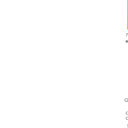
T
H
G
C
C