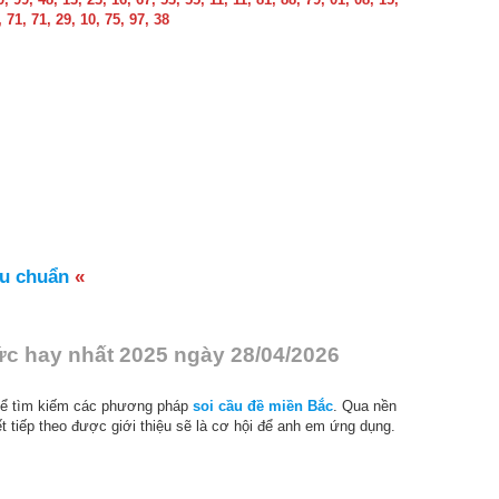
, 71, 71, 29, 10, 75, 97, 38
êu chuẩn
«
ức hay nhất 2025 ngày 28/04/2026
thể tìm kiếm các phương pháp
soi cầu đề miền Bắc
. Qua nền
yết tiếp theo được giới thiệu sẽ là cơ hội để anh em ứng dụng.