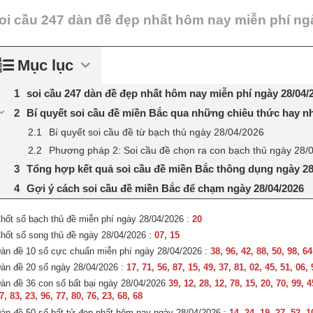
oi cầu 247 dàn đề đẹp nhất hôm nay miễn phí ng
Mục lục
soi cầu 247 dàn đề đẹp nhất hôm nay miễn phí ngày 28/04/
Bí quyết soi cầu đề miền Bắc qua những chiêu thức hay nh
Bí quyết soi cầu đề từ bạch thủ ngày 28/04/2026
Phương pháp 2: Soi cầu đề chọn ra con bạch thủ ngày 28/
Tổng hợp kết quả soi cầu đề miền Bắc thông dụng ngày 28
Gợi ý cách soi cầu đề miền Bắc để chạm ngày 28/04/2026
hốt số bạch thủ đề miễn phí ngày 28/04/2026 :
20
hốt số song thủ đề ngày 28/04/2026 :
07, 15
àn đề 10 số cực chuẩn miễn phí ngày 28/04/2026 :
38, 96, 42, 88, 50, 98, 64
àn đề 20 số ngày 28/04/2026 :
17, 71, 56, 87, 15, 49, 37, 81, 02, 45, 51, 06, 
àn đề 36 con số bất bại ngày 28/04/2026
39, 12, 28, 12, 78, 15, 20, 70, 99, 4
7, 83, 23, 96, 77, 80, 76, 23, 68, 68
àn đề 50 số bất tử đẹp nhất hôm nay ngày 28/04/2026 :
14, 24, 19, 27, 52, 1