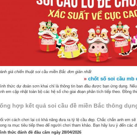
ánh giá chiến thuật soi cầu miền Bắc đơn giản nhất
»
chốt số soi cầu mb 
ình thức dự đoán sơn khai chỉ là thông tin ban đầu được bạn ứng dụng. Nếu 
nh em cập nhật toàn bộ các hệ số cho giai đoạn phân tích tiếp theo. Đồng th
ổng hợp kết quả soi cầu đề miền Bắc thông dụn
ối với cách chơi lại có khả năng đưa ra tỷ lệ cầu đẹp. Chắc chắn anh em s
rong ra mục tiêu tiếp theo để người chơi tham khảo. Bạn hãy lưu ý đến các
ình thức đánh đề đầu câm ngày 28/04/2026