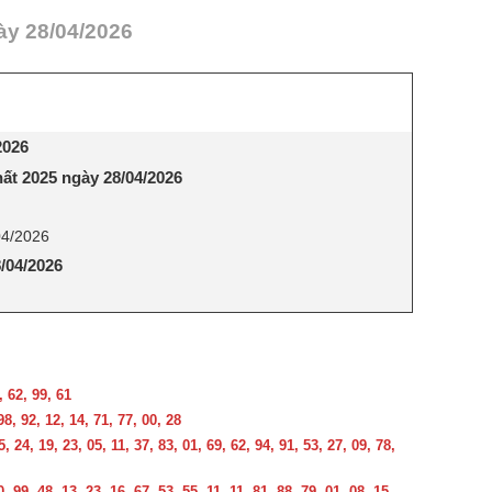
ày 28/04/2026
2026
ất 2025 ngày 28/04/2026
04/2026
/04/2026
, 62, 99, 61
98, 92, 12, 14, 71, 77, 00, 28
5, 24, 19, 23, 05, 11, 37, 83, 01, 69, 62, 94, 91, 53, 27, 09, 78,
0, 99, 48, 13, 23, 16, 67, 53, 55, 11, 11, 81, 88, 79, 01, 08, 15,