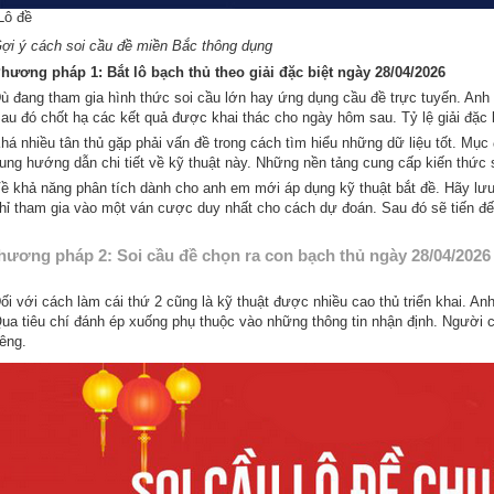
Lô đề
ợi ý cách soi cầu đề miền Bắc thông dụng
hương pháp 1: Bắt lô bạch thủ theo giải đặc biệt ngày 28/04/2026
ù đang tham gia hình thức soi cầu lớn hay ứng dụng cầu đề trực tuyến. Anh 
au đó chốt hạ các kết quả được khai thác cho ngày hôm sau. Tỷ lệ giải đặc bi
há nhiều tân thủ gặp phải vấn đề trong cách tìm hiểu những dữ liệu tốt. Mụ
ung hướng dẫn chi tiết về kỹ thuật này. Những nền tảng cung cấp kiến thức 
ề khả năng phân tích dành cho anh em mới áp dụng kỹ thuật bắt đề. Hãy lưu 
hỉ tham gia vào một ván cược duy nhất cho cách dự đoán. Sau đó sẽ tiến đế
hương pháp 2: Soi cầu đề chọn ra con bạch thủ ngày 28/04/2026
ối với cách làm cái thứ 2 cũng là kỹ thuật được nhiều cao thủ triển khai. A
ua tiêu chí đánh ép xuống phụ thuộc vào những thông tin nhận định. Người c
iêng.