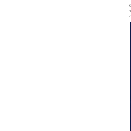
K
n
k