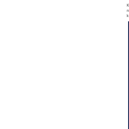
K
n
k