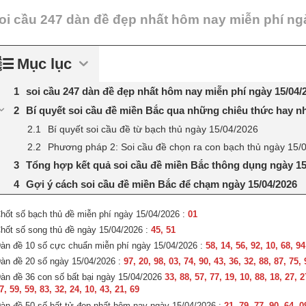
oi cầu 247 dàn đề đẹp nhất hôm nay miễn phí ng
Mục lục
soi cầu 247 dàn đề đẹp nhất hôm nay miễn phí ngày 15/04/
Bí quyết soi cầu đề miền Bắc qua những chiêu thức hay nh
Bí quyết soi cầu đề từ bạch thủ ngày 15/04/2026
Phương pháp 2: Soi cầu đề chọn ra con bạch thủ ngày 15/
Tổng hợp kết quả soi cầu đề miền Bắc thông dụng ngày 15
Gợi ý cách soi cầu đề miền Bắc để chạm ngày 15/04/2026
hốt số bạch thủ đề miễn phí ngày 15/04/2026 :
01
hốt số song thủ đề ngày 15/04/2026 :
45, 51
àn đề 10 số cực chuẩn miễn phí ngày 15/04/2026 :
58, 14, 56, 92, 10, 68, 94
àn đề 20 số ngày 15/04/2026 :
97, 20, 98, 03, 74, 90, 43, 36, 32, 88, 87, 75, 
àn đề 36 con số bất bại ngày 15/04/2026
33, 88, 57, 77, 19, 10, 88, 18, 27, 2
7, 59, 59, 83, 32, 24, 10, 43, 21, 69
àn đề 50 số bất tử đẹp nhất hôm nay ngày 15/04/2026 :
21, 79, 77, 90, 64, 0