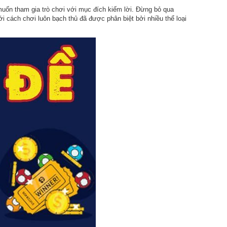
uốn tham gia trò chơi với mục đích kiếm lời. Đừng bỏ qua
ới cách chơi luôn bạch thủ đã được phân biệt bởi nhiều thể loại