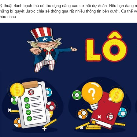
ỹ thuật đánh bạch thủ có tác dụng nâng cao cơ hội dự đoán. Nếu bạn đang m
hững bí quyết được chia sẻ thông qua rất nhiều thông tin bên dưới. Cụ thể v
hác nhau.