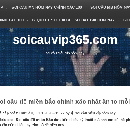
IP
SOI CẦU MN HÔM NAY CHÍNH XÁC 100
SOI CẦU MB HÔM NA
ÍNH XÁC 100
BÍ QUYẾT SOI CẦU XỔ SỐ BẤT BẠI HÔM NAY
GI
soicauvip365.com
soi cầu siêu víp hôm nay
oi cầu đề miền bắc chính xác nhất ăn to mỗ
ã câp nhật:
Thứ Sáu, 09/01/2026 - 19:22
by
soi cầu siêu víp hôm nay
eta des:
Soi cầu đề miền Bắc
dựa trên nhiều kỹ thuật mà anh em có thể phâ
uốn của nhiều tay chơi lô đề hiện nay.