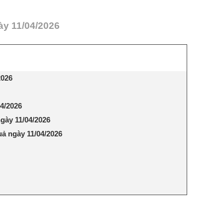
ày 11/04/2026
2026
4/2026
gày 11/04/2026
ả ngày 11/04/2026