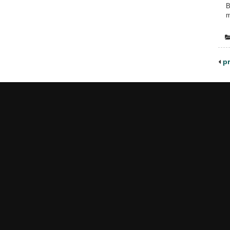
B
m
pr