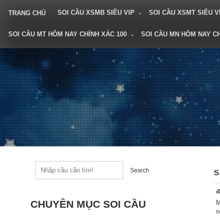
Skip
to
SOI CẦU XSMB SIÊU VIP
SOI CẦU XSMT SIÊU V
TRANG CHỦ
content
SOI CẦU MT HÔM NAY CHÍNH XÁC 100
SOI CẦU MN HÔM NAY CH
s
Search
đ
CHUYÊN MỤC SOI CẦU
M
n