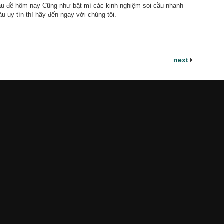
 cầu đề hôm nay Cũng như bật mí các kinh nghiệm soi cầu nhanh
 uy tín thì hãy đến ngay với chúng tôi.
next