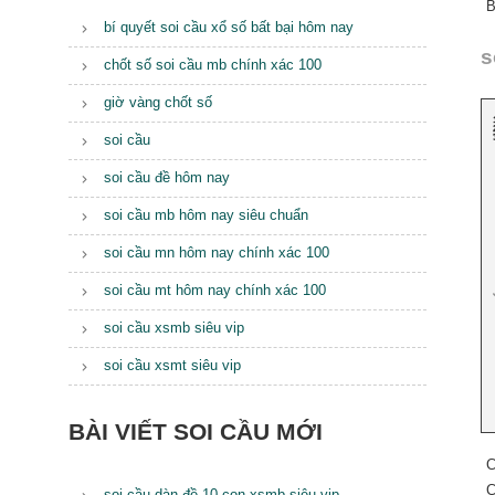
B
bí quyết soi cầu xổ số bất bại hôm nay
s
chốt số soi cầu mb chính xác 100
giờ vàng chốt số
soi cầu
soi cầu đề hôm nay
soi cầu mb hôm nay siêu chuẩn
soi cầu mn hôm nay chính xác 100
soi cầu mt hôm nay chính xác 100
soi cầu xsmb siêu vip
soi cầu xsmt siêu vip
BÀI VIẾT SOI CẦU MỚI
C
C
soi cầu dàn đề 10 con xsmb siêu vip