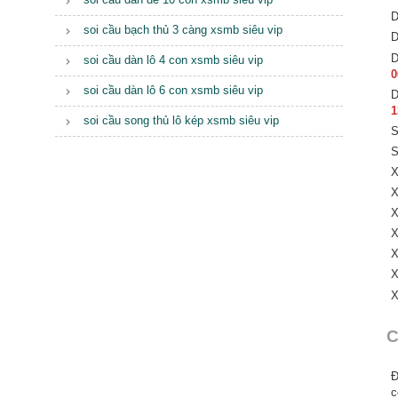
D
soi cầu bạch thủ 3 càng xsmb siêu vip
D
D
soi cầu dàn lô 4 con xsmb siêu vip
0
soi cầu dàn lô 6 con xsmb siêu vip
D
1
soi cầu song thủ lô kép xsmb siêu vip
S
S
X
X
X
X
X
X
X
C
Đ
c