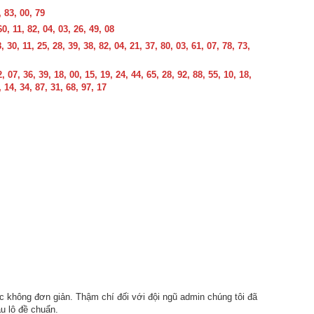
, 83, 00, 79
60, 11, 82, 04, 03, 26, 49, 08
8, 30, 11, 25, 28, 39, 38, 82, 04, 21, 37, 80, 03, 61, 07, 78, 73,
2, 07, 36, 39, 18, 00, 15, 19, 24, 44, 65, 28, 92, 88, 55, 10, 18,
, 14, 34, 87, 31, 68, 97, 17
c không đơn giản. Thậm chí đối với đội ngũ admin chúng tôi đã
u lô đề chuẩn.