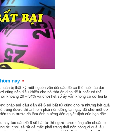
 hôm nay
«
chuẩn bị thật kỹ một nguồn vốn dồi dào để có thể nuôi lâu dài
i cũng nên điều khiển cho nó thật ổn định để ít nhất có thể
hơi khoảng 20 – 34% và chơi hết số ấy vẫn không có cơ hội là
ương pháp
soi cầu dàn đề 6 số bất tử
cũng cho ra những kết quả
hể trúng được thì anh em phải nên dừng lại ngay để chờ một cơ
hiên thua trước đó làm ảnh hưởng đến quyết định của bạn đặc
u hay tạo dàn đề 6 số bất tử thì người chơi cũng cần chuẩn bị
 người chơi sẽ rất dễ mắc phải trạng thái nôn nóng vì quá lâu