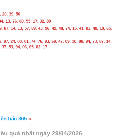
, 26, 39, 50
84, 13, 76, 80, 55, 17, 32, 80
9, 87, 14, 13, 57, 89, 43, 96, 42, 48, 74, 15, 41, 83, 48, 10, 65,
8, 97, 24, 00, 01, 74, 76, 93, 69, 47, 09, 10, 98, 94, 73, 87, 14,
, 37, 53, 94, 06, 65, 82, 17
iền bắc 365
«
hiệu quả nhất ngày 29/04/2026