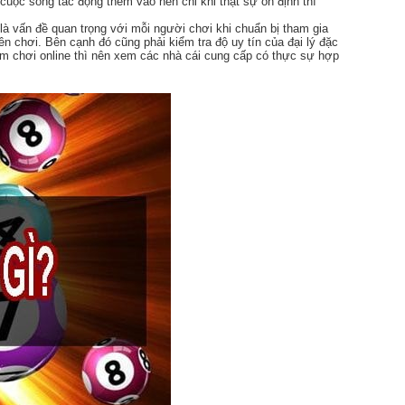
uộc sống tác động thêm vào nên chỉ khi thật sự ổn định thì
 là vấn đề quan trọng với mỗi người chơi khi chuẩn bị tham gia
ên chơi. Bên cạnh đó cũng phải kiểm tra độ uy tín của đại lý đặc
m chơi online thì nên xem các nhà cái cung cấp có thực sự hợp