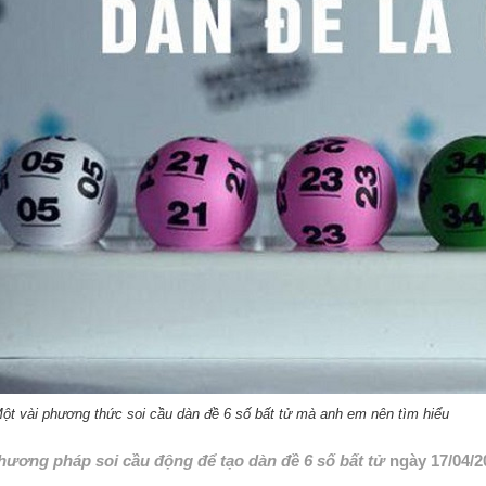
ột vài phương thức soi cầu dàn đề 6 số bất tử mà anh em nên tìm hiểu
hương pháp soi cầu động để tạo dàn đề 6 số bất tử
ngày 17/04/2