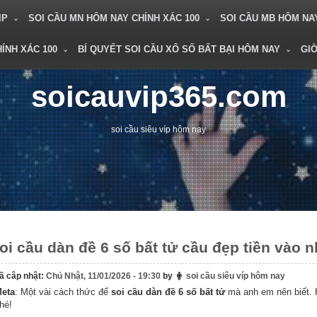
IP
SOI CẦU MN HÔM NAY CHÍNH XÁC 100
SOI CẦU MB HÔM NA
ÍNH XÁC 100
BÍ QUYẾT SOI CẦU XỔ SỐ BẤT BẠI HÔM NAY
GI
soicauvip365.com
soi cầu siêu víp hôm nay
oi cầu dàn đề 6 số bất tử cầu đẹp tiền vào
ã câp nhật:
Chủ Nhật, 11/01/2026 - 19:30
by
soi cầu siêu víp hôm nay
eta
: Một vài cách thức để
soi cầu dàn đề 6 số bất tử
mà anh em nên biết. H
hé!