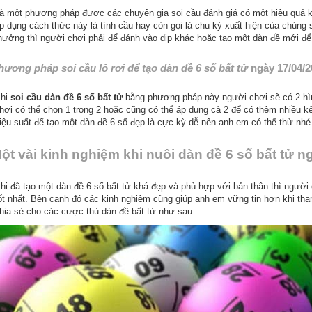
à một phương pháp được các chuyên gia soi cầu đánh giá có một hiệu quả kh
p dụng cách thức này là tính cầu hay còn gọi là chu kỳ xuất hiện của chúng sẽ
hưởng thì người chơi phải để đánh vào dịp khác hoặc tạo một dàn đề mới để
hương pháp soi cầu lô rơi để tạo dàn đề 6 số bất tử
ngày 17/04/2
hi
soi cầu dàn đề 6 số bất tử
bằng phương pháp này người chơi sẽ có 2 hình 
hơi có thể chọn 1 trong 2 hoặc cũng có thể áp dụng cả 2 để có thêm nhiều
iệu suất để tạo một dàn đề 6 số đẹp là cực kỳ dễ nên anh em có thể thử nhé
ột vài kinh nghiệm khi nuôi dàn đề 6 số bất tử n
hi đã tạo một dàn đề 6 số bất tử khá đẹp và phù hợp với bản thân thì người
ốt nhất. Bên cạnh đó các kinh nghiệm cũng giúp anh em vững tin hơn khi tha
hia sẻ cho các cược thủ dàn đề bất tử như sau: