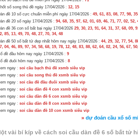
hốt số song thủ đề ngày 17/04/2026 :
12, 15
àn đề 10 số cực chuẩn miễn phí ngày 17/04/2026 :
49, 61, 83, 08, 77, 98, 35
àn đề 20 số ngày 17/04/2026 :
94, 68, 35, 97, 62, 01, 69, 46, 71, 77, 02, 52, 
àn đề 36 con số bất bại ngày 17/04/2026
29, 30, 23, 91, 64, 31, 37, 68, 09, 9
2, 85, 13, 49, 70, 48, 27, 70, 34, 48
àn đề 50 số bất tử đẹp nhất hôm nay ngày 17/04/2026 :
44, 29, 32, 77, 54, 8
7, 04, 46, 89, 97, 34, 58, 68, 19, 78, 12, 48, 83, 88, 62, 64, 02, 24, 56, 67, 50
ố đề đầu hôm nay ngày 17/04/2026 :
9
ố đề đuôi hôm nay ngày 17/04/2026 :
8
em ngay :
soi cầu bạch thủ đề xsmb siêu vip
em ngay :
soi cầu song thủ đề xsmb siêu vip
em ngay :
soi cầu đề đầu đuôi xsmb siêu vip
em ngay :
soi cầu dàn đề 4 con xsmb siêu vip
em ngay :
soi cầu dàn đề 6 con xsmb siêu vip
em ngay :
soi cầu dàn đề 8 con xsmb siêu vip
em ngay :
soi cầu dàn đề 10 con xsmb siêu vip
»
dự đoán cầu xổ số m
ột vài bí kíp về cách soi cầu dàn đề 6 số bất tử 