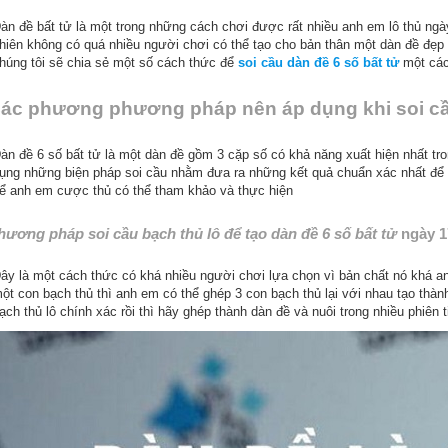
àn đề bất tử là một trong những cách chơi được rất nhiều anh em lô thủ ngà
hiên không có quá nhiều người chơi có thể tạo cho bản thân một dàn đề đẹp v
húng tôi sẽ chia sẻ một số cách thức để
soi cầu dàn đề 6 số bất tử
một các
ác phương phương pháp nên áp dụng khi soi cầ
àn đề 6 số bất tử là một dàn đề gồm 3 cặp số có khả năng xuất hiện nhất tro
ụng những biện pháp soi cầu nhằm đưa ra những kết quả chuẩn xác nhất để t
ể anh em cược thủ có thể tham khảo và thực hiện
hương pháp soi cầu bạch thủ lô để tạo dàn đề 6 số bất tử
ngày 1
ây là một cách thức có khá nhiều người chơi lựa chọn vì bản chất nó khá an
ột con bạch thủ thì anh em có thể ghép 3 con bạch thủ lại với nhau tạo thà
ạch thủ lô chính xác rồi thì hãy ghép thành dàn đề và nuôi trong nhiều phiên t