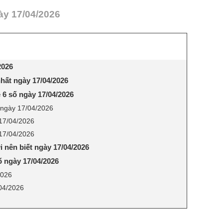
ày 17/04/2026
2026
nhất ngày 17/04/2026
6 số ngày 17/04/2026
ử ngày 17/04/2026
 17/04/2026
 17/04/2026
i nên biết ngày 17/04/2026
ố ngày 17/04/2026
2026
04/2026