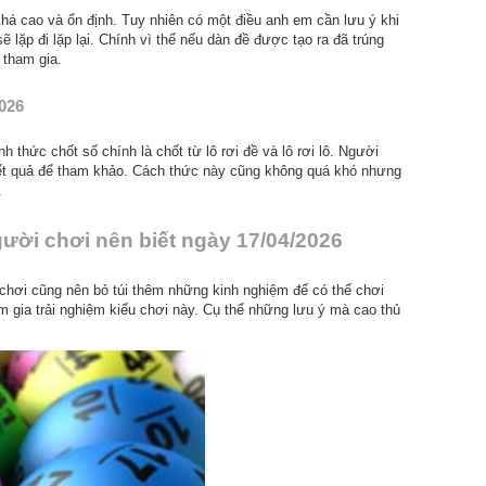
á cao và ổn định. Tuy nhiên có một điều anh em cần lưu ý khi
 lặp đi lặp lại. Chính vì thế nếu dàn đề được tạo ra đã trúng
 tham gia.
026
thức chốt số chính là chốt từ lô rơi đề và lô rơi lô. Người
 kết quả để tham khảo. Cách thức này cũng không quá khó nhưng
.
gười chơi nên biết ngày 17/04/2026
 chơi cũng nên bỏ túi thêm những kinh nghiệm để có thể chơi
m gia trải nghiệm kiểu chơi này. Cụ thể những lưu ý mà cao thủ