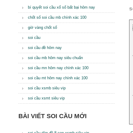
bí quyết soi cầu xổ số bất bại hôm nay
s
chốt số soi cầu mb chính xác 100
giờ vàng chốt số
soi cầu
soi cầu đề hôm nay
soi cầu mb hôm nay siêu chuẩn
soi cầu mn hôm nay chính xác 100
soi cầu mt hôm nay chính xác 100
soi cầu xsmb siêu vip
soi cầu xsmt siêu vip
BÀI VIẾT SOI CẦU MỚI
soi cầu dàn đề 8 con xsmb siêu vip
C