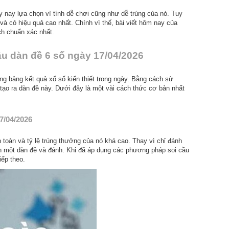
y nay lựa chọn vì tính dễ chơi cũng như dễ trúng của nó. Tuy
à có hiệu quả cao nhất. Chính vì thế, bài viết hôm nay của
h chuẩn xác nhất.
u dàn đề 6 số ngày 17/04/2026
ng bảng kết quả xổ số kiến thiết trong ngày. Bằng cách sử
ạo ra dàn đề này. Dưới đây là một vài cách thức cơ bản nhất
7/04/2026
 toàn và tỷ lệ trúng thưởng của nó khá cao. Thay vì chỉ đánh
nh một dàn đề và đánh. Khi đã áp dụng các phương pháp soi cầu
iếp theo.