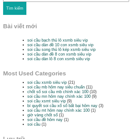
cho:
Bài viết mới
soi cầu bạch thủ lô xsmb siêu vip
soi cầu dàn đề 10 con xsmb siêu vip
soi cầu song thủ lô kép xsmb siêu vip
soi cầu dàn đề 8 con xsmb siêu vip
soi cầu dàn lô 8 con xsmb siêu vip
Most Used Categories
soi cầu xsmb siêu vip
(21)
soi cầu mb hôm nay siêu chuẩn
(11)
chốt số soi cầu mb chính xác 100
(10)
soi cầu mn hôm nay chính xác 100
(9)
soi cầu xsmt siêu vip
(9)
bí quyết soi cầu xổ số bất bại hôm nay
(3)
soi cầu mt hôm nay chính xác 100
(1)
giờ vàng chốt số
(1)
soi cầu đề hôm nay
(1)
soi cầu
(1)
Lưu trữ