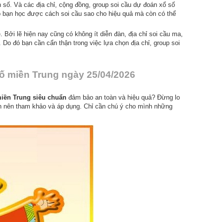
 số. Và các địa chỉ, cộng đồng, group soi cầu dự đoán xổ số
p bạn học được cách soi cầu sao cho hiệu quả mà còn có thể
 Bởi lẽ hiện nay cũng có không ít diễn đàn, địa chỉ soi cầu ma,
 Do đó bạn cần cẩn thận trong việc lựa chọn địa chỉ, group soi
 số miền Trung ngày 25/04/2026
miền Trung siêu chuẩn
đảm bảo an toàn và hiệu quả? Đừng lo
bạn nên tham khảo và áp dụng. Chỉ cần chú ý cho mình những
: