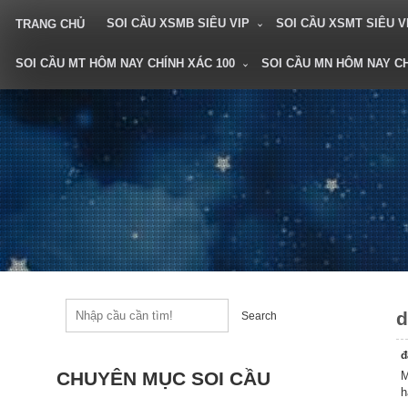
Skip
to
SOI CẦU XSMB SIÊU VIP
SOI CẦU XSMT SIÊU V
TRANG CHỦ
content
SOI CẦU MT HÔM NAY CHÍNH XÁC 100
SOI CẦU MN HÔM NAY CH
d
Search
đ
CHUYÊN MỤC SOI CẦU
M
h