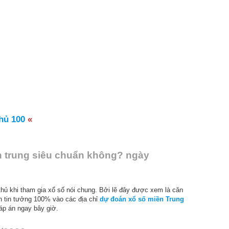
thủ 100
«
ền trung siêu chuẩn không? ngày
thủ khi tham gia xổ số nói chung. Bởi lẽ đây được xem là căn
n tin tưởng 100% vào các địa chỉ
dự đoán xổ số miền Trung
áp án ngay bây giờ.