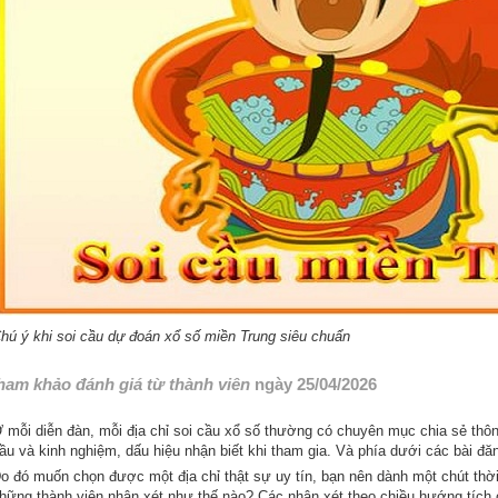
hú ý khi soi cầu dự đoán xổ số miền Trung siêu chuẩn
ham khảo đánh giá từ thành viên
ngày 25/04/2026
 mỗi diễn đàn, mỗi địa chỉ soi cầu xổ số thường có chuyên mục chia sẻ thông
ầu và kinh nghiệm, dấu hiệu nhận biết khi tham gia. Và phía dưới các bài đă
o đó muốn chọn được một địa chỉ thật sự uy tín, bạn nên dành một chút thời 
hững thành viên nhận xét như thế nào? Các nhận xét theo chiều hướng tích 