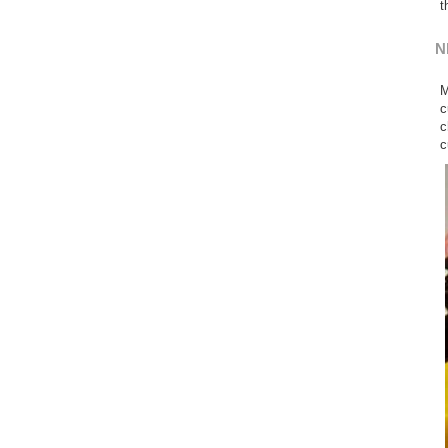
t
N
M
c
c
c