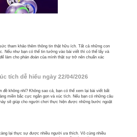
sức tham khảo thêm thông tin thật hữu ích. Tất cả những con
. Nếu như bạn có thể tin tưởng vào bài viết thì có thể lấy và
 để làm cho phán đoán của mình thật sự trở nên chuẩn xác
c tích dễ hiểu ngày 22/04/2026
đề không nhỉ? Không sao cả, bạn có thể xem lại bài viết bất
 càng miền bắc cực ngắn gọn và xúc tích. Nếu bạn có những câu
 này sẽ giúp cho người chơi thực hiện được những bước ngoặt
a càng lại thực sự được nhiều người ưa thích. Vô cùng nhiều