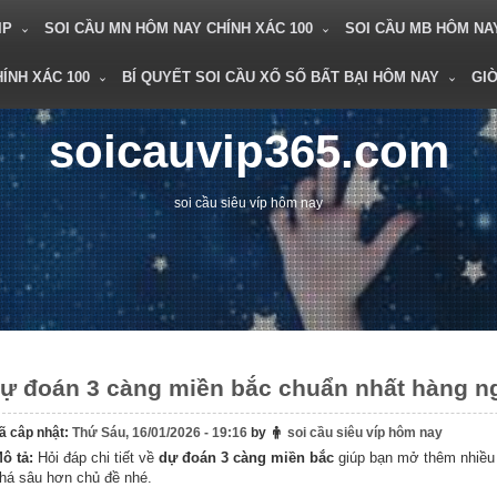
IP
SOI CẦU MN HÔM NAY CHÍNH XÁC 100
SOI CẦU MB HÔM NA
ÍNH XÁC 100
BÍ QUYẾT SOI CẦU XỔ SỐ BẤT BẠI HÔM NAY
GI
soicauvip365.com
soi cầu siêu víp hôm nay
ự đoán 3 càng miền bắc chuẩn nhất hàng n
ã câp nhật:
Thứ Sáu, 16/01/2026 - 19:16
by
soi cầu siêu víp hôm nay
ô tả:
Hỏi đáp chi tiết về
dự đoán 3 càng miền bắc
giúp bạn mở thêm nhiều 
há sâu hơn chủ đề nhé.