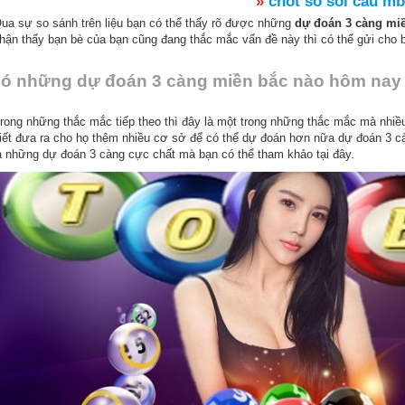
»
chốt số soi cầu mb
ua sự so sánh trên liệu bạn có thể thấy rõ được những
dự đoán 3 càng mi
hận thấy bạn bè của bạn cũng đang thắc mắc vấn đề này thì có thể gửi cho 
ó những dự đoán 3 càng miền bắc nào hôm nay
rong những thắc mắc tiếp theo thì đây là một trong những thắc mắc mà nhi
iết đưa ra cho họ thêm nhiều cơ sở để có thể dự đoán hơn nữa dự đoán 3 cà
à những dự đoán 3 càng cực chất mà bạn có thể tham khảo tại đây.