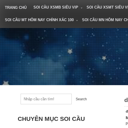
Skip
to
SOI CẦU XSMB SIÊU VIP
SOI CẦU XSMT SIÊU V
TRANG CHỦ
content
SOI CẦU MT HÔM NAY CHÍNH XÁC 100
SOI CẦU MN HÔM NAY CH
d
Search
đ
CHUYÊN MỤC SOI CẦU
M
p