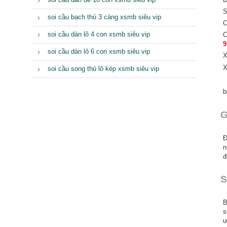
S
soi cầu bạch thủ 3 càng xsmb siêu vip
C
soi cầu dàn lô 4 con xsmb siêu vip
C
9
soi cầu dàn lô 6 con xsmb siêu vip
X
X
soi cầu song thủ lô kép xsmb siêu vip
b
G
Đ
n
đ
S
B
s
ư