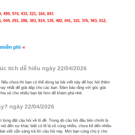
8, 499, 574, 433, 221, 164, 843
, 044, 291, 288, 383, 814, 130, 482, 041, 110, 376, 583, 012,
 miễn phí
«
c tích dễ hiểu ngày 22/04/2026
Nếu chưa thì bạn có thể dừng lại bài viết này để học hỏi thêm
hay nhất để giải đáp cho các bạn. Đảm bảo rằng với góc giải
chia sẻ cho nhiều bạn bè hơn để khám phá nhé.
ây? ngày 22/04/2026
 từng đặt câu hỏi về lô đề. Trong đó câu hỏi đầu tiên chính là
nói đến sự khác biệt có lẽ là vô cùng nhiều, chưa kể đến nhiều
bài viết sẵn sàng trả lời câu hỏi này. Mời bạn cùng chú ý cho