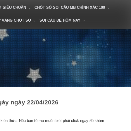
Y SIÊU CHUẨN
CHỐT SỐ SOI CẦU MB CHÍNH XÁC 100
Ờ VÀNG CHỐT SỐ
SOI CẦU ĐỀ HÔM NAY
gày ngày 22/04/2026
kiến thức. Nếu bạn tò mò muốn biết phải click ngay để khám