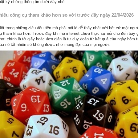
hật kỹ những thông tin dưới đây nhé.
hiều công cụ tham khảo hơn so với trước đây ngày 22/04/2026
ột trong những điều đầu tiên mà phải nói là dễ thấy nhất với bất cứ một ngư
ụ tham khảo hơn. Trước đây khi mà internet chưa thực sự nổi cho đến bây g
hơi chính là tờ giấy hoặc đơn giản là tự duy đoán từ kết quả của ngày hôm
ủa nó tất nhiên sẽ không được như mong đợi của mọi người.