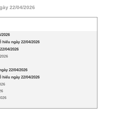
gày 22/04/2026
4/2026
ễ hiểu ngày 22/04/2026
 22/04/2026
/2026
gày 22/04/2026
ễ hiểu ngày 22/04/2026
2026
26
2026