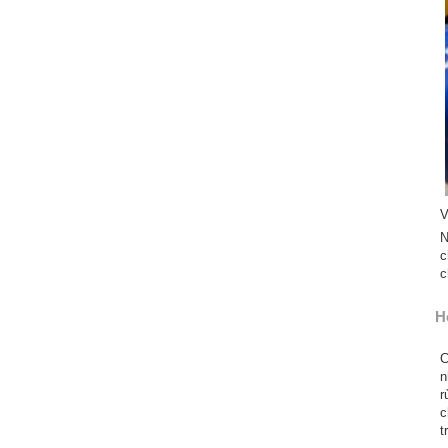
V
N
c
c
H
C
n
r
c
t